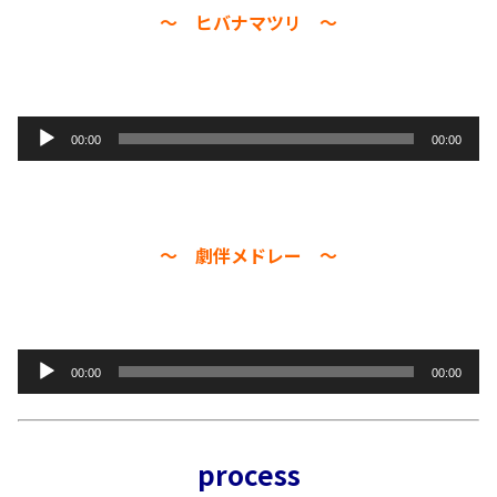
〜 ヒバナマツリ 〜
00:00
00:00
音
声
プ
レ
〜 劇伴メドレー 〜
ー
ヤ
ー
00:00
00:00
音
声
プ
process
レ